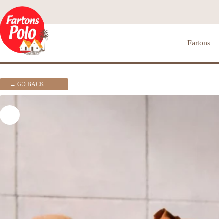
Skip
to
content
Fartons
← GO BACK