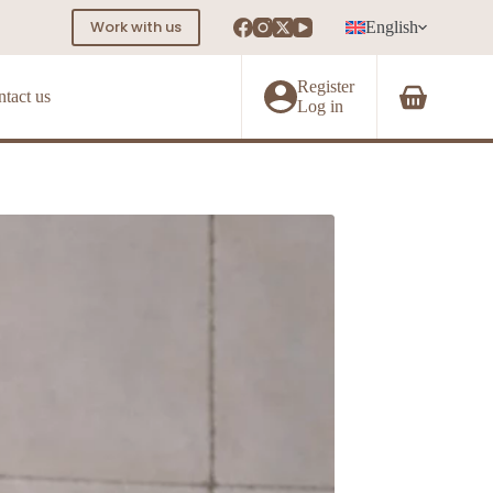
Work with us
English
Register
tact us
Shopping
Log in
cart