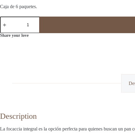
Caja de 6 paquetes.
Focaccia
Integral
(Caja
6)
Share your love
quantity
Des
Description
La focaccia integral es la opción perfecta para quienes buscan un pan c