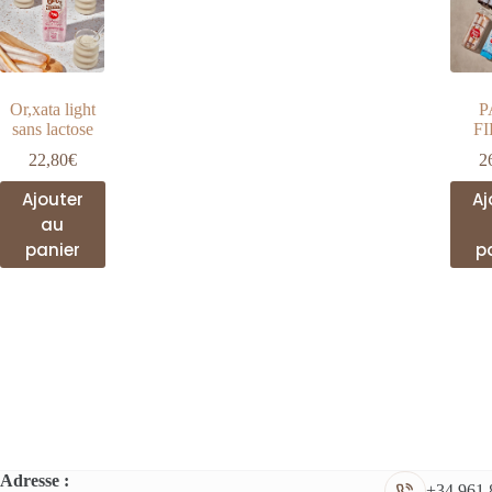
être
choisies
sur
la
page
du
Or,xata light
P
produit
sans lactose
F
22,80
€
2
Ajouter
Aj
au
panier
p
Adresse :
+34 961 