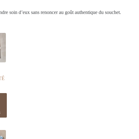
endre soin d’eux sans renoncer au goût authentique du souchet.
TÉ
uit
s
ieurs
tions.
ons
ent