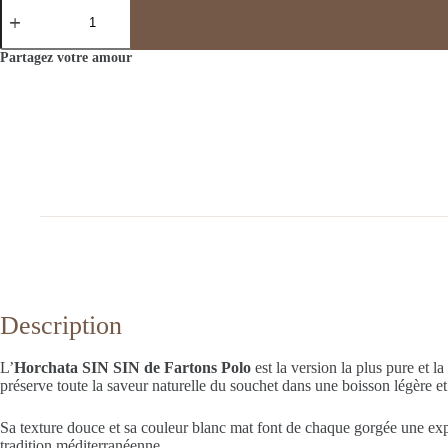
quantité
de
Ou,
Xata
Partagez votre amour
!
SIN
SIN
(Boîte
12
pour
1)
Description
L’
Horchata SIN SIN de Fartons Polo
est la version la plus pure et l
préserve toute la saveur naturelle du souchet dans une boisson légère et 
Sa texture douce et sa couleur blanc mat font de chaque gorgée une expéri
tradition méditerranéenne.