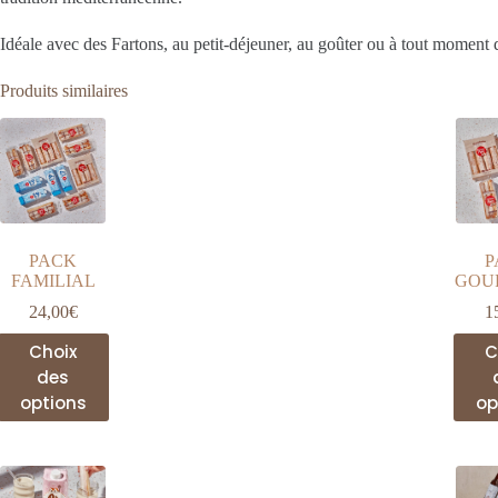
Idéale avec des Fartons, au petit-déjeuner, au goûter ou à tout moment d
Produits similaires
PACK
P
FAMILIAL
GOU
24,00
€
1
Ce
Choix
C
produit
des
a
options
op
plusieurs
variations.
Les
options
peuvent