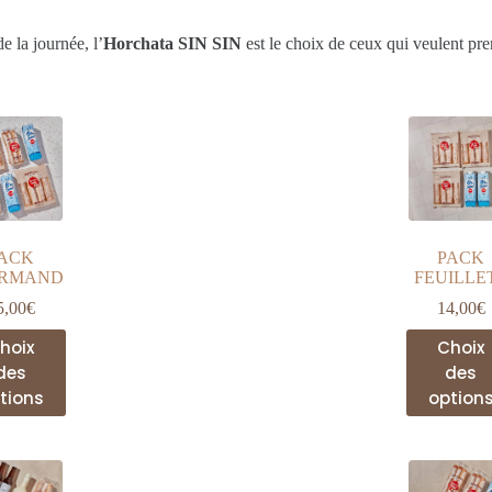
e la journée, l’
Horchata SIN SIN
est le choix de ceux qui veulent pr
ACK
PACK
RMAND
FEUILLE
5,00
€
14,00
€
Ce
Ce
hoix
Choix
produit
prod
des
des
a
a
tions
option
plusieurs
plus
variations.
varia
Les
Les
options
opti
peuvent
peuv