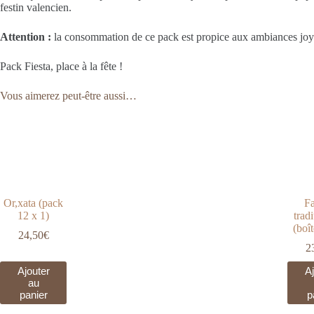
festin valencien.
Attention :
la consommation de ce pack est propice aux ambiances joy
Pack Fiesta, place à la fête !
Vous aimerez peut-être aussi…
Or,xata (pack
Fa
12 x 1)
trad
(boî
24,50
€
2
Ajouter
Aj
au
panier
p