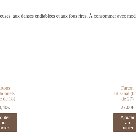
euses, aux danses endiablées et aux fous rires. À consommer avec mo
rtons
Farton
itionnels
artisanal (b
te de 18)
de 27)
3,40
€
27,00
€
outer
Ajouter
au
au
anier
panier