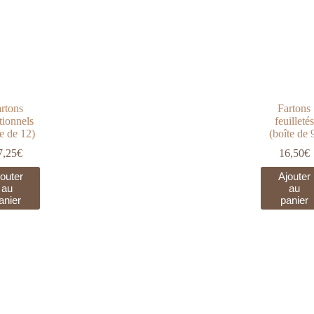
rtons
Fartons
itionnels
feuilletés
te de 12)
(boîte de 
7,25
€
16,50
€
outer
Ajouter
au
au
anier
panier