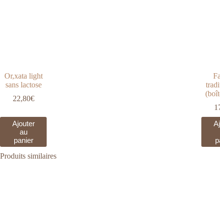
Or,xata light
Fa
sans lactose
trad
(boî
22,80
€
1
Ajouter
Aj
au
panier
p
Produits similaires