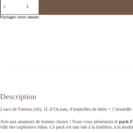
quantité
de
PACK
FIESTA
Partagez votre amour
Description
2 sacs de Fartons (x6), 1L d’Or,xata, 4 bouteilles de bière + 1 bouteille
Avis aux amateurs de bonnes choses ! Nous vous présentons le
pack F
ville des explosives fallas. Ce pack est une ode à la tradition, à la mod