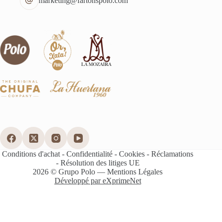
marketing@fartonspolo.com
Conditions d'achat
-
Confidentialité
-
Cookies
-
Réclamations
-
Résolution des litiges UE
2026 © Grupo Polo ―
Mentions Légales
Développé par eXprimeNet
English
Français
Deutsch