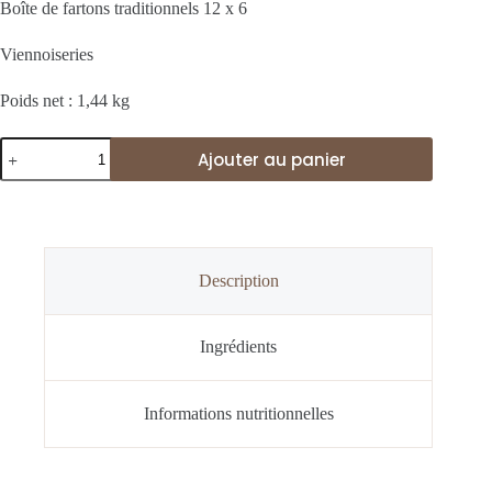
Boîte de fartons traditionnels 12 x 6
Viennoiseries
Poids net : 1,44 kg
quantité
Ajouter au panier
de
Fartons
traditionnels
(boîte
de
12)
Description
Ingrédients
Informations nutritionnelles