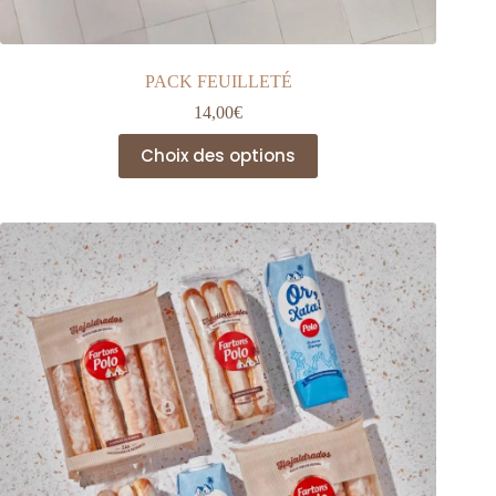
PACK FEUILLETÉ
14,00
€
Ce
Choix des options
produit
a
plusieurs
variations.
Les
options
peuvent
être
choisies
sur
la
page
du
produit