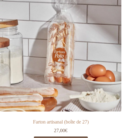
options
peuvent
être
choisies
sur
la
page
du
produit
Farton artisanal (boîte de 27)
27,00
€