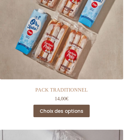
page
du
produit
PACK TRADITIONNEL
14,00
€
Ce
Choix des options
produit
a
plusieurs
variations.
Les