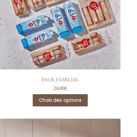
PACK FAMILIAL
24,00
€
Ce
Choix des options
produit
a
plusieurs
variations.
Les
options
peuvent