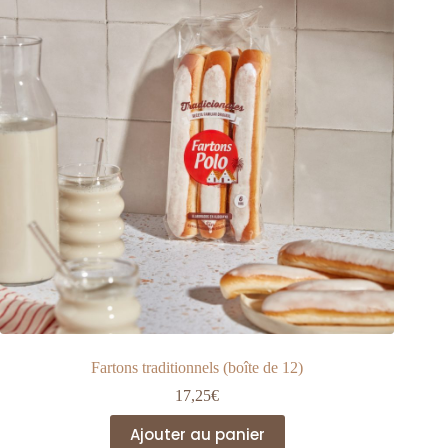
être
choisies
sur
la
page
du
produit
Fartons traditionnels (boîte de 12)
17,25
€
Ajouter au panier