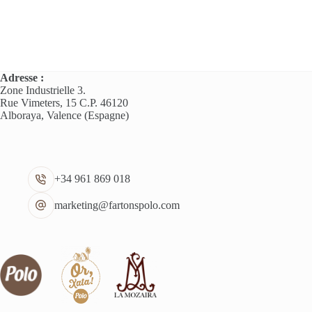
plusieurs
variations.
Les
options
peuvent
être
Adresse :
choisies
Zone Industrielle 3.
sur
Rue Vimeters, 15 C.P. 46120
la
Alboraya, Valence (Espagne)
page
du
produit
+34 961 869 018
marketing@fartonspolo.com