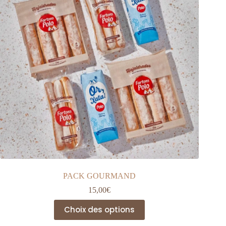
PACK GOURMAND
15,00
€
Ce
Choix des options
produit
a