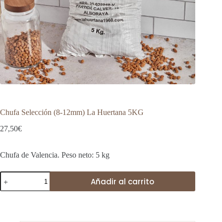
Chufa Selección (8-12mm) La Huertana 5KG
27,50
€
Chufa de Valencia. Peso neto: 5 kg
Chufa
Añadir al carrito
Selección
(8-
12mm)
La
Huertana