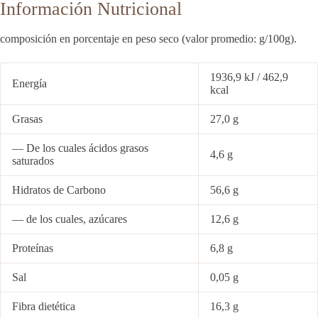
Información Nutricional
composición en porcentaje en peso seco (valor promedio: g/100g).
1936,9 kJ / 462,9
Energía
kcal
Grasas
27,0 g
— De los cuales ácidos grasos
4,6 g
saturados
Hidratos de Carbono
56,6 g
— de los cuales, azúcares
12,6 g
Proteínas
6,8 g
Sal
0,05 g
Fibra dietética
16,3 g