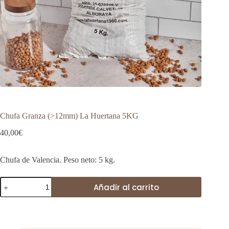
Chufa Granza (>12mm) La Huertana 5KG
40,00
€
Chufa de Valencia. Peso neto: 5 kg.
Chufa
Añadir al carrito
Granza
(>12mm)
La
Huertana
5KG