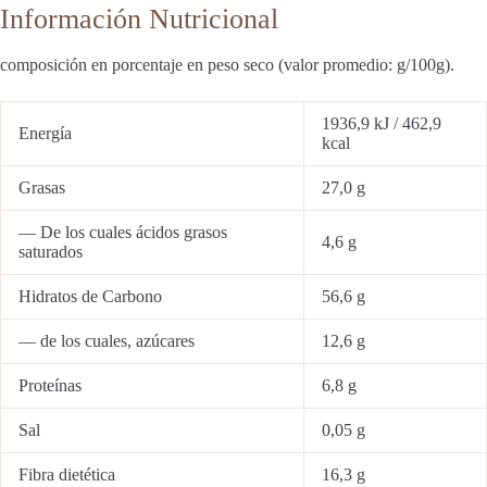
Información Nutricional
composición en porcentaje en peso seco (valor promedio: g/100g).
1936,9 kJ / 462,9
Energía
kcal
Grasas
27,0 g
— De los cuales ácidos grasos
4,6 g
saturados
Hidratos de Carbono
56,6 g
— de los cuales, azúcares
12,6 g
Proteínas
6,8 g
Sal
0,05 g
Fibra dietética
16,3 g