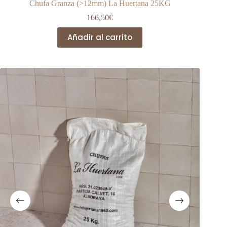
Chufa Granza (>12mm) La Huertana 25KG
166,50
€
Añadir al carrito